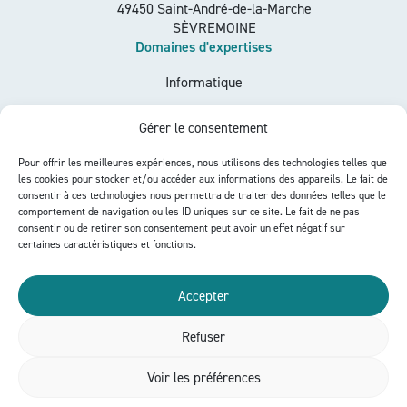
49450 Saint-André-de-la-Marche
SÈVREMOINE
Domaines d'expertises
Informatique
Télécom
Gérer le consentement
Sécurité
Pour offrir les meilleures expériences, nous utilisons des technologies telles que
Gestion de parcs informatiques
les cookies pour stocker et/ou accéder aux informations des appareils. Le fait de
Liens utiles
consentir à ces technologies nous permettra de traiter des données telles que le
comportement de navigation ou les ID uniques sur ce site. Le fait de ne pas
Accueil
consentir ou de retirer son consentement peut avoir un effet négatif sur
certaines caractéristiques et fonctions.
Qui sommes-nous ?
Accepter
Nous contacter
Refuser
Voir les préférences
®
© 2026 - AJYP
- Tous droits réservés -
Mentions légales
-
Politique de