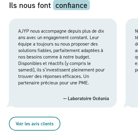
Ils nous font
confiance
AJYP nous accompagne depuis plus de dix
N
ans avec un engagement constant. Leur
t
équipe a toujours su nous proposer des
d
solutions fiables, parfaitement adaptées à
a
nos besoins comme à notre budget.
q
Disponibles et réactifs (y compris le
e
samedi), ils s’investissent pleinement pour
p
trouver des réponses efficaces. Un
partenaire précieux pour une PME.
—
Laboratoire Océania
Voir les avis clients