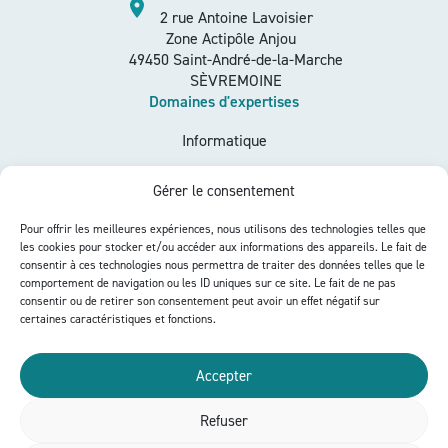
2 rue Antoine Lavoisier
Zone Actipôle Anjou
49450 Saint-André-de-la-Marche
SÈVREMOINE
Domaines d'expertises
Informatique
Télécom
Gérer le consentement
Sécurité
Pour offrir les meilleures expériences, nous utilisons des technologies telles que
Gestion de parcs informatiques
les cookies pour stocker et/ou accéder aux informations des appareils. Le fait de
Liens utiles
consentir à ces technologies nous permettra de traiter des données telles que le
comportement de navigation ou les ID uniques sur ce site. Le fait de ne pas
Accueil
consentir ou de retirer son consentement peut avoir un effet négatif sur
certaines caractéristiques et fonctions.
Qui sommes-nous ?
Accepter
Nous contacter
Refuser